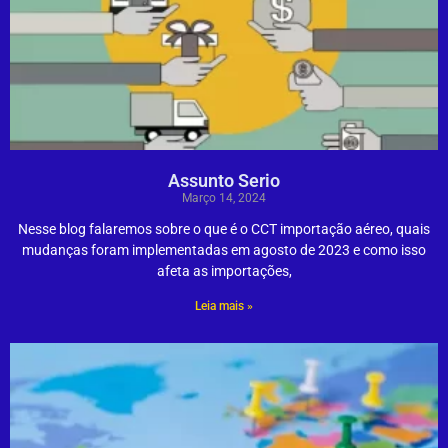
Assunto Serio
Março 14, 2024
Nesse blog falaremos sobre o que é o CCT importação aéreo, quais
mudanças foram implementadas em agosto de 2023 e como isso
afeta as importações,
Leia mais »