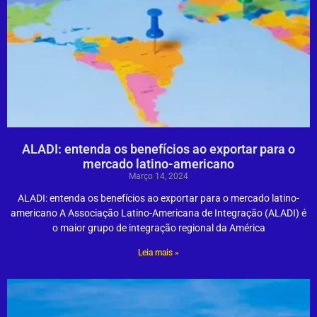
ALADI: entenda os benefícios ao exportar para o
mercado latino-americano
Março 14, 2024
ALADI: entenda os benefícios ao exportar para o mercado latino-
americano A Associação Latino-Americana de Integração (ALADI) é
o maior grupo de integração regional da América
Leia mais »