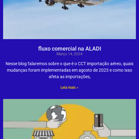
fluxo comercial na ALADI
Março 14, 2024
Nesse blog falaremos sobre o que é o CCT importação aéreo, quais
mudanças foram implementadas em agosto de 2023 e como isso
afeta as importações,
Leia mais »